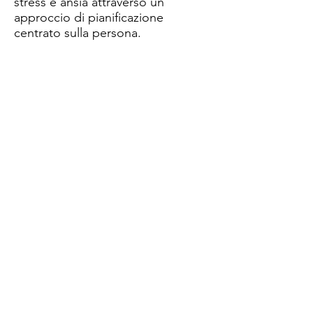
stress e ansia attraverso un
approccio di pianificazione
centrato sulla persona.
Il progetto è realizzato da
CYCLISIS , e Co-finanziato dal
Programma ERASMUS+
dell'Unione Europea – KA2 Adult
Education [Project nº: 2018-1-EL01-
KA204-047788]
http://www.autismholistic.eu/
https://www.facebook.com/Autism
PCPproject/