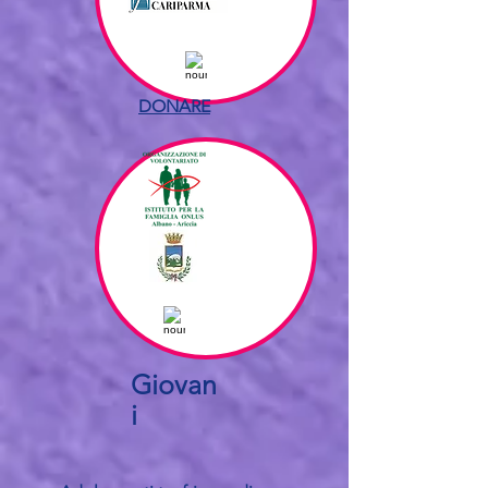
DONARE
Giovan
i