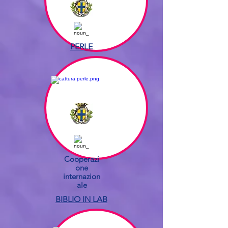
PERLE
Cooperazi
one
internazion
ale
BIBLIO IN LAB