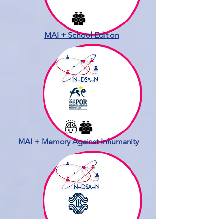
MAI + School Edition
MAI + Memory Against Inhumanity