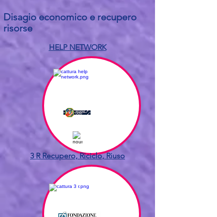
Disagio economico e recupero
risorse
HELP NETWORK
3 R Recupero, Riciclo, Riuso