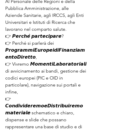
Al Personale delle Regioni e della 
Pubblica Amministrazione, alle 
Aziende Sanitarie, agli IRCCS, agli Enti 
Universitari e Istituti di Ricerca che 
lavorano nel comparto salute.
👉 𝙋𝙚𝙧𝙘𝙝𝙚̀ 𝙥𝙖𝙧𝙩𝙚𝙘𝙞𝙥𝙖𝙧𝙚?
👉
Perché si parlerà dei 
𝙋𝙧𝙤𝙜𝙧𝙖𝙢𝙢𝙞𝙀𝙪𝙧𝙤𝙥𝙚𝙞𝙙𝙞𝙁𝙞𝙣𝙖𝙣𝙯𝙞𝙖𝙢
𝙚𝙣𝙩𝙤𝘿𝙞𝙧𝙚𝙩𝙩𝙤,
👉 Vivremo 𝙈𝙤𝙢𝙚𝙣𝙩𝙞𝙇𝙖𝙗𝙤𝙧𝙖𝙩𝙤𝙧𝙞𝙖𝙡𝙞 
di avvicinamento ai bandi, gestione dei 
codici europei (PIC e OID in 
particolare), navigazione sui portali e 
infine,
👉
𝘾𝙤𝙣𝙙𝙞𝙫𝙞𝙙𝙚𝙧𝙚𝙢𝙤𝙚𝘿𝙞𝙨𝙩𝙧𝙞𝙗𝙪𝙞𝙧𝙚𝙢𝙤
𝙢𝙖𝙩𝙚𝙧𝙞𝙖𝙡𝙚 schematico e chiaro, 
dispense e slide che possano 
rappresentare una base di studio e di 