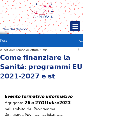
New Dsa Network
Post
26 set 2023
Tempo di lettura: 1 min
𝗖𝗼𝗺𝗲 𝗳𝗶𝗻𝗮𝗻𝘇𝗶𝗮𝗿𝗲 𝗹𝗮
𝗦𝗮𝗻𝗶𝘁𝗮̀: 𝗽𝗿𝗼𝗴𝗿𝗮𝗺𝗺𝗶 𝗘𝗨
𝟮𝟬𝟮𝟭-𝟮𝟬𝟮𝟳 𝗲 𝘀𝘁
𝙀𝙫𝙚𝙣𝙩𝙤 𝙛𝙤𝙧𝙢𝙖𝙩𝙞𝙫𝙤-𝙞𝙣𝙛𝙤𝙧𝙢𝙖𝙩𝙞𝙫𝙤 
Agrigento 𝟮𝟲 𝙚 𝟮𝟳𝙊𝙩𝙩𝙤𝙗𝙧𝙚𝟮𝟬𝟮𝟯, 
nell'ambito del Programma
@ProMIS - 
Pro
gramma 
M
attone 