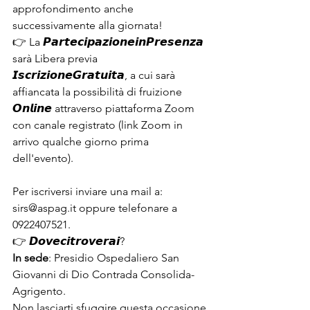
approfondimento anche 
successivamente alla giornata!
👉 La 𝙋𝙖𝙧𝙩𝙚𝙘𝙞𝙥𝙖𝙯𝙞𝙤𝙣𝙚𝙞𝙣𝙋𝙧𝙚𝙨𝙚𝙣𝙯𝙖 
sarà Libera previa 
𝙄𝙨𝙘𝙧𝙞𝙯𝙞𝙤𝙣𝙚𝙂𝙧𝙖𝙩𝙪𝙞𝙩𝙖, a cui sarà 
affiancata la possibilità di fruizione 
𝙊𝙣𝙡𝙞𝙣𝙚 attraverso piattaforma Zoom 
con canale registrato (link Zoom in 
arrivo qualche giorno prima 
dell'evento).
Per iscriversi inviare una mail a:
sirs@aspag.it oppure telefonare a 
0922407521.
👉 𝘿𝙤𝙫𝙚𝙘𝙞𝙩𝙧𝙤𝙫𝙚𝙧𝙖𝙞?
In sede
: Presidio Ospedaliero San 
Giovanni di Dio Contrada Consolida-
Agrigento.
Non lasciarti sfuggire questa occasione 