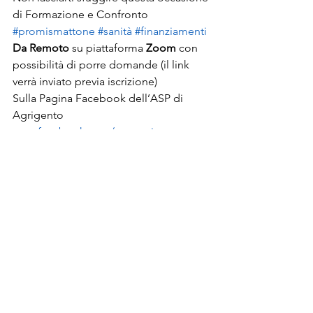
di Formazione e Confronto
#promismattone
#sanità
#finanziamenti
Da Remoto
 su piattaforma 
Zoom 
con 
possibilità di porre domande (il link 
verrà inviato previa iscrizione)
Sulla Pagina Facebook dell’ASP di 
Agrigento 
www.facebook.com/asp.agrigento
Mostra tutti
Post recenti