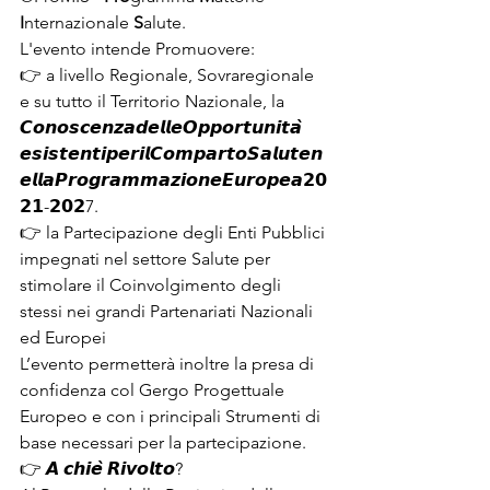
I
nternazionale 
S
alute.
L'evento intende Promuovere:
👉 a livello Regionale, Sovraregionale 
e su tutto il Territorio Nazionale, la 
𝘾𝙤𝙣𝙤𝙨𝙘𝙚𝙣𝙯𝙖𝙙𝙚𝙡𝙡𝙚𝙊𝙥𝙥𝙤𝙧𝙩𝙪𝙣𝙞𝙩𝙖̀ 
𝙚𝙨𝙞𝙨𝙩𝙚𝙣𝙩𝙞𝙥𝙚𝙧𝙞𝙡𝘾𝙤𝙢𝙥𝙖𝙧𝙩𝙤𝙎𝙖𝙡𝙪𝙩𝙚𝙣
𝙚𝙡𝙡𝙖𝙋𝙧𝙤𝙜𝙧𝙖𝙢𝙢𝙖𝙯𝙞𝙤𝙣𝙚𝙀𝙪𝙧𝙤𝙥𝙚𝙖𝟮𝟬
𝟮𝟭-𝟮𝟬𝟮7.
👉 la Partecipazione degli Enti Pubblici 
impegnati nel settore Salute per 
stimolare il Coinvolgimento degli 
stessi nei grandi Partenariati Nazionali 
ed Europei
L’evento permetterà inoltre la presa di 
confidenza col Gergo Progettuale 
Europeo e con i principali Strumenti di 
base necessari per la partecipazione.
👉 𝘼 𝙘𝙝𝙞𝙚̀ 𝙍𝙞𝙫𝙤𝙡𝙩𝙤?