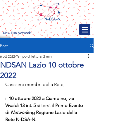
New Dsa Network
Post
6 ott 2022
Tempo di lettura: 2 min
NDSAN Lazio 10 ottobre
2022
Carissimi membri della Rete,
il 
10 ottobre 2022 a Ciampino, via 
Vivaldi 13 int. 5
 si terrà il 
Primo Evento 
di 
Network
ing Regione Lazio della 
Rete N-DSA-N
.