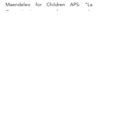
Maendeleo for Children APS: "La 
Comunicazione per fa crescere le 
Partnership. Tips & Tools"
Mostra tutti
Post recenti