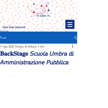
New Dsa Network
Post
17 giu 2022
Tempo di lettura: 1 min
𝐁𝐚𝐜𝐤𝐒𝐭𝐚𝐠𝐞 𝘚𝘤𝘶𝘰𝘭𝘢 𝘜𝘮𝘣𝘳𝘢 𝘥𝘪
𝘈𝘮𝘮𝘪𝘯𝘪𝘴𝘵𝘳𝘢𝘻𝘪𝘰𝘯𝘦 𝘗𝘶𝘣𝘣𝘭𝘪𝘤𝘢