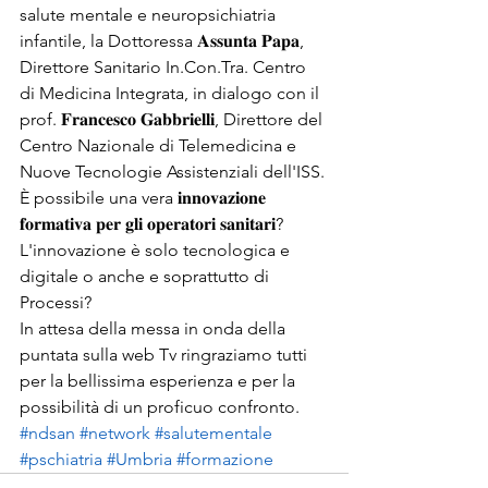
salute mentale e neuropsichiatria 
infantile, la Dottoressa 𝐀𝐬𝐬𝐮𝐧𝐭𝐚 𝐏𝐚𝐩𝐚, 
Direttore Sanitario In.Con.Tra. Centro 
di Medicina Integrata, in dialogo con il 
prof. 𝐅𝐫𝐚𝐧𝐜𝐞𝐬𝐜𝐨 𝐆𝐚𝐛𝐛𝐫𝐢𝐞𝐥𝐥𝐢, Direttore del 
Centro Nazionale di Telemedicina e 
Nuove Tecnologie Assistenziali dell'ISS.
È possibile una vera 𝐢𝐧𝐧𝐨𝐯𝐚𝐳𝐢𝐨𝐧𝐞 
𝐟𝐨𝐫𝐦𝐚𝐭𝐢𝐯𝐚 𝐩𝐞𝐫 𝐠𝐥𝐢 𝐨𝐩𝐞𝐫𝐚𝐭𝐨𝐫𝐢 𝐬𝐚𝐧𝐢𝐭𝐚𝐫𝐢? 
L'innovazione è solo tecnologica e 
digitale o anche e soprattutto di 
Processi?
In attesa della messa in onda della 
puntata sulla web Tv ringraziamo tutti 
per la bellissima esperienza e per la 
possibilità di un proficuo confronto.
#ndsan
#network
#salutementale
#pschiatria
#Umbria
#formazione