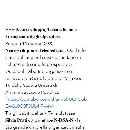
+++ 𝐍𝐞𝐮𝐫𝐨𝐬𝐯𝐢𝐥𝐮𝐩𝐩𝐨, 𝐓𝐞𝐥𝐞𝐦𝐞𝐝𝐢𝐜𝐢𝐧𝐚 𝐞 
𝐅𝐨𝐫𝐦𝐚𝐳𝐢𝐨𝐧𝐞 𝐝𝐞𝐠𝐥𝐢 𝐎𝐩𝐞𝐫𝐚𝐭𝐨𝐫𝐢.
Perugia 16 giugno 2022
𝐍𝐞𝐮𝐫𝐨𝐬𝐯𝐢𝐥𝐮𝐩𝐩𝐨 𝐞 𝐓𝐞𝐥𝐞𝐦𝐞𝐝𝐢𝐜𝐢𝐧𝐚. Qual è lo 
stato dell'arte nel servizio sanitario in 
Italia? Quali sono le prospettive?
Questo il  Dibattito organizzato e 
realizzato da Scuola Umbra TV, la web 
TV della Scuola Umbra di 
Amministrazione Pubblica
(
https://youtube.com/channel/UCFOSb
EW6p0O3P3ULyhR-wtw
)
Tra gli ospiti del talk TV la dott.ssa 
𝐒𝐢𝐥𝐯𝐢𝐚 𝐏𝐫𝐚𝐭𝐢 cordinatrice 𝐍-𝐃𝐒𝐀-𝐍 - la 
più grande umbrella organization sulla 